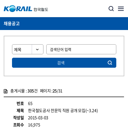
채용공고
검색
총게시물 :
305
건 페이지 :
25
/31
게시물 목록
코레일소개_경영공시_채용공고 목록 - 정보 제공
번호
65
제목
한국철도공사 전문직 직원 공개 모집(~3.24)
작성일
2015-03-03
조회수
16,975