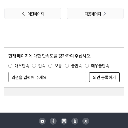
이전 페이지
다음 페이지
현재 페이지에 대한 만족도를 평가하여 주십시오.
콘텐츠 만족도 조사
만족도 조사
매우만족
만족
보통
불만족
매우불만족
담당자 정보
담당자 정보
유튜브
페이스북
인스타그램
블로그
트위터