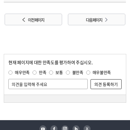
이전 페이지
다음 페이지
현재 페이지에 대한 만족도를 평가하여 주십시오.
콘텐츠 만족도 조사
만족도 조사
매우만족
만족
보통
불만족
매우불만족
담당자 정보
담당자 정보
유튜브
페이스북
인스타그램
블로그
트위터