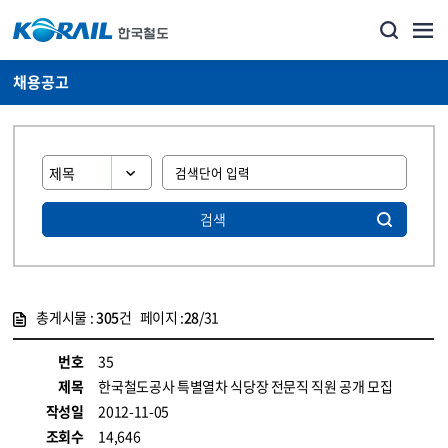
채용공고
검색
총게시물 :
305
건 페이지 :
28
/31
게시물 목록
코레일소개_경영공시_채용공고 목록 - 정보 제공
번호
35
제목
한국철도공사 특별열차 식당장 전문직 직원 공개 모집
작성일
2012-11-05
조회수
14,646