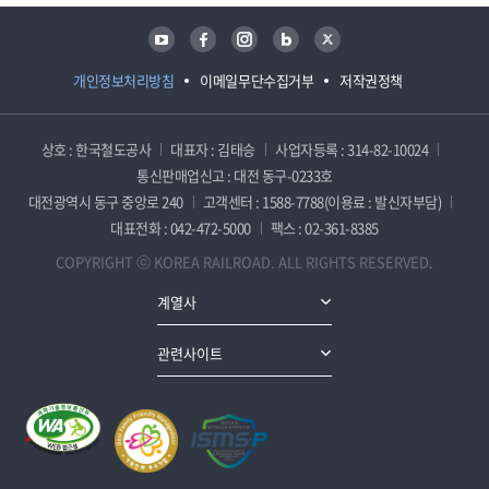
유튜브
페이스북
인스타그램
블로그
트위터
개인정보처리방침
이메일무단수집거부
저작권정책
상호 : 한국철도공사
대표자 : 김태승
사업자등록 : 314-82-10024
통신판매업신고 : 대전 동구-0233호
대전광역시 동구 중앙로 240
고객센터 : 1588-7788(이용료 : 발신자부담)
대표전화 : 042-472-5000
팩스 : 02-361-8385
COPYRIGHT ⓒ KOREA RAILROAD. ALL RIGHTS RESERVED.
계열사
관련사이트