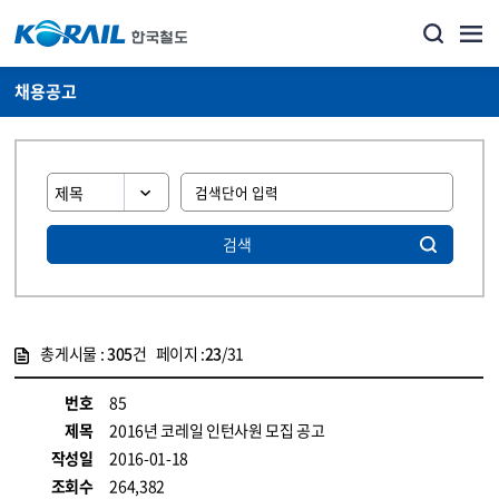
채용공고
검색
총게시물 :
305
건 페이지 :
23
/31
게시물 목록
코레일소개_경영공시_채용공고 목록 - 정보 제공
번호
85
제목
2016년 코레일 인턴사원 모집 공고
작성일
2016-01-18
조회수
264,382