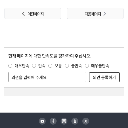
이전 페이지
다음 페이지
현재 페이지에 대한 만족도를 평가하여 주십시오.
콘텐츠 만족도 조사
만족도 조사
매우만족
만족
보통
불만족
매우불만족
담당자 정보
담당자 정보
유튜브
페이스북
인스타그램
블로그
트위터