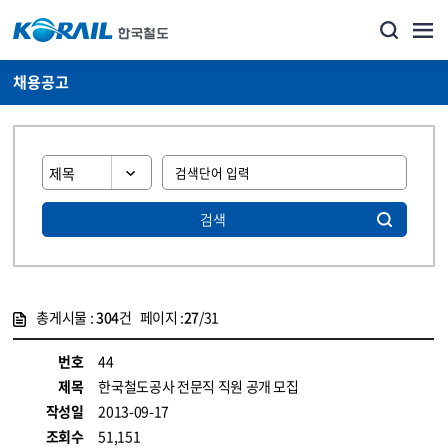
채용공고
검색
총게시물 :
304
건 페이지 :
27
/31
게시물 목록
코레일소개_경영공시_채용공고 목록 - 정보 제공
번호
44
제목
한국철도공사 전문직 직원 공개 모집
작성일
2013-09-17
조회수
51,151