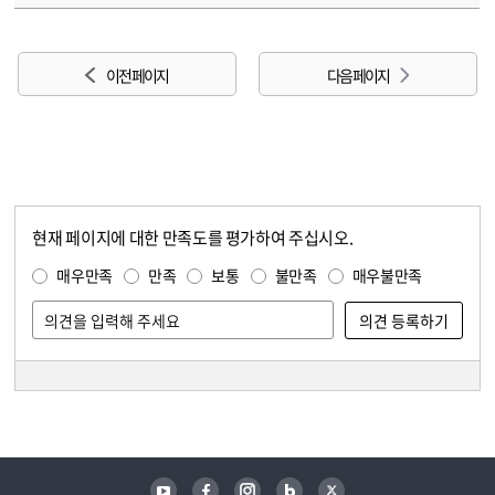
이전 페이지
다음 페이지
현재 페이지에 대한 만족도를 평가하여 주십시오.
콘텐츠 만족도 조사
만족도 조사
매우만족
만족
보통
불만족
매우불만족
담당자 정보
담당자 정보
유튜브
페이스북
인스타그램
블로그
트위터