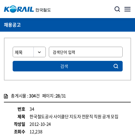
채용공고
검색
총게시물 :
304
건 페이지 :
28
/31
게시물 목록
코레일소개_경영공시_채용공고 목록 - 정보 제공
번호
34
제목
한국철도공사 사이클단 지도자 전문직 직원 공개 모집
작성일
2012-10-24
조회수
12,238