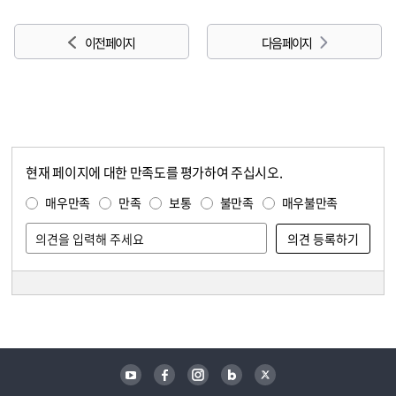
이전 페이지
다음 페이지
현재 페이지에 대한 만족도를 평가하여 주십시오.
콘텐츠 만족도 조사
만족도 조사
매우만족
만족
보통
불만족
매우불만족
담당자 정보
담당자 정보
유튜브
페이스북
인스타그램
블로그
트위터