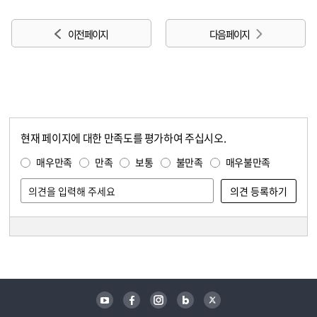
이전 페이지
다음 페이지
현재 페이지에 대한 만족도를 평가하여 주십시오.
콘텐츠 만족도 조사
만족도 조사
매우만족
만족
보통
불만족
매우불만족
담당자 정보
담당자 정보
유튜브
페이스북
인스타그램
블로그
트위터