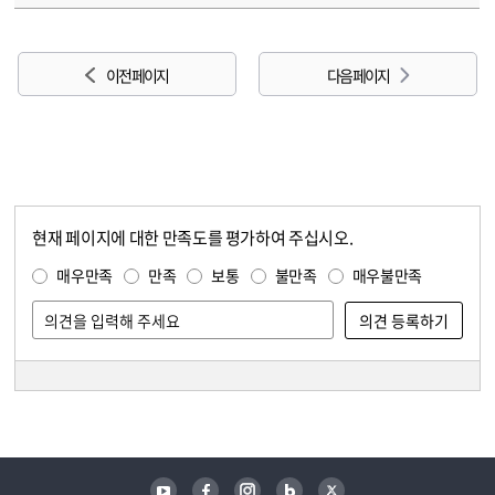
이전 페이지
다음 페이지
현재 페이지에 대한 만족도를 평가하여 주십시오.
콘텐츠 만족도 조사
만족도 조사
매우만족
만족
보통
불만족
매우불만족
담당자 정보
담당자 정보
유튜브
페이스북
인스타그램
블로그
트위터