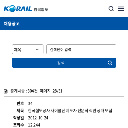
채용공고
검색
총게시물 :
304
건 페이지 :
28
/31
게시물 목록
코레일소개_경영공시_채용공고 목록 - 정보 제공
번호
34
제목
한국철도공사 사이클단 지도자 전문직 직원 공개 모집
작성일
2012-10-24
조회수
12,244