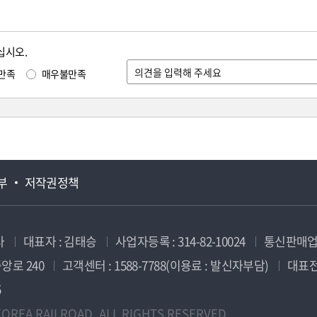
십시오.
만족
매우불만족
부
저작권정책
사
대표자 : 김태승
사업자등록 : 314-82-10024
통신판매업신
앙로 240
고객센터 : 1588-7788(이용료 : 발신자부담)
대표전화
5
OREA RAILROAD. ALL RIGHTS RESERVED.