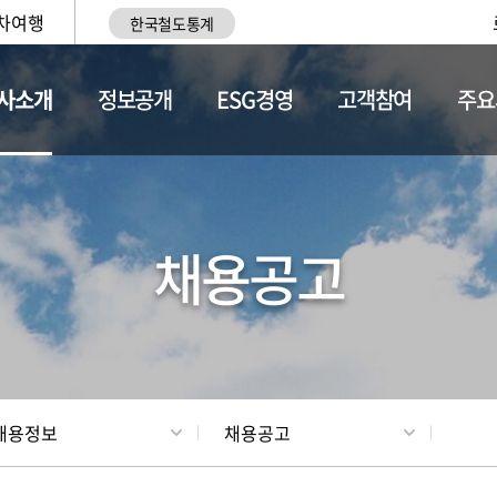
차여행
한국철도통계
사소개
정보공개
ESG경영
고객참여
주요
황
조직현황
채용정보
채용공고
채용정보
채용공고