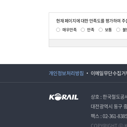
현재 페이지에 대한 만족도를 평가하여 주
매우만족
만족
보통
불
개인정보처리방침
이메일무단수집거
상호 : 한국철도공
대전광역시 동구 중
팩스 : 02-361-838
COPYRIGHT ⓒ K