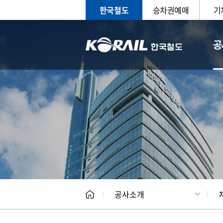
한국철도
승차권예매
기
공
CEO
일반현
공사소개