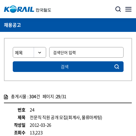
채용공고
검색
총게시물 :
304
건 페이지 :
29
/31
게시물 목록
코레일소개_경영공시_채용공고 목록 - 정보 제공
번호
24
제목
전문직 직원 공개 모집(회계사, 물류마케팅)
작성일
2012-03-26
조회수
13,223