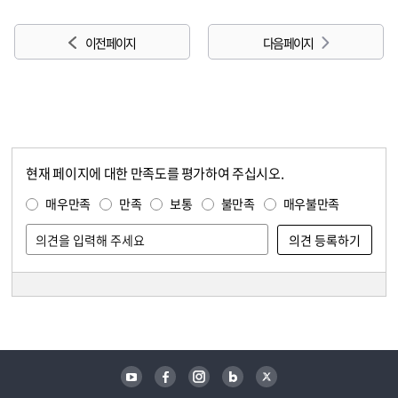
이전 페이지
다음 페이지
현재 페이지에 대한 만족도를 평가하여 주십시오.
콘텐츠 만족도 조사
만족도 조사
매우만족
만족
보통
불만족
매우불만족
담당자 정보
담당자 정보
유튜브
페이스북
인스타그램
블로그
트위터