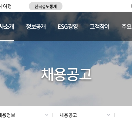
차여행
한국철도통계
사소개
정보공개
ESG경영
고객참여
주요
황
조직현황
채용정보
채용공고
채용정보
채용공고