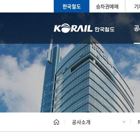
한국철도
승차권예매
기
공
CEO
일반현
공사소개