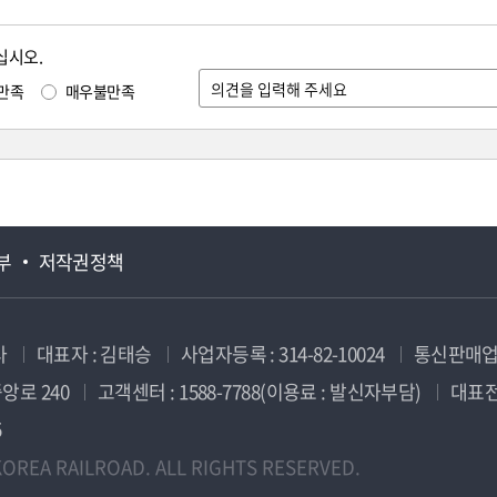
십시오.
만족
매우불만족
부
저작권정책
사
대표자 : 김태승
사업자등록 : 314-82-10024
통신판매업신
앙로 240
고객센터 : 1588-7788(이용료 : 발신자부담)
대표전화
5
OREA RAILROAD. ALL RIGHTS RESERVED.