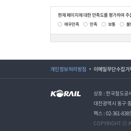
현재 페이지에 대한 만족도를 평가하여 주
매우만족
만족
보통
불
개인정보처리방침
이메일무단수집거
상호 : 한국철도공
대전광역시 동구 중
팩스 : 02-361-838
COPYRIGHT ⓒ K