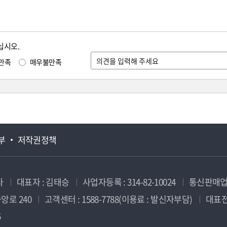
십시오.
만족
매우불만족
부
저작권정책
사
대표자 : 김태승
사업자등록 : 314-82-10024
통신판매업신
앙로 240
고객센터 : 1588-7788(이용료 : 발신자부담)
대표전화
5