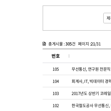
총게시물 :
305
건 페이지 :
21
/31
번호
105
무선통신, 연구원 전문직 채
104
회계사, IT, 빅데이터 경력
103
2017년도 상반기 코레
102
한국철도공사 무선통신,