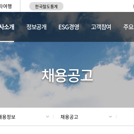
차여행
한국철도통계
사소개
정보공개
ESG경영
고객참여
주요
황
조직현황
채용정보
채용공고
채용정보
채용공고