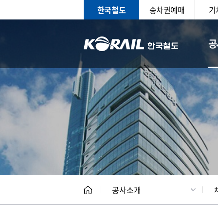
한국철도
승차권예매
기
공
CEO
일반현
공사소개