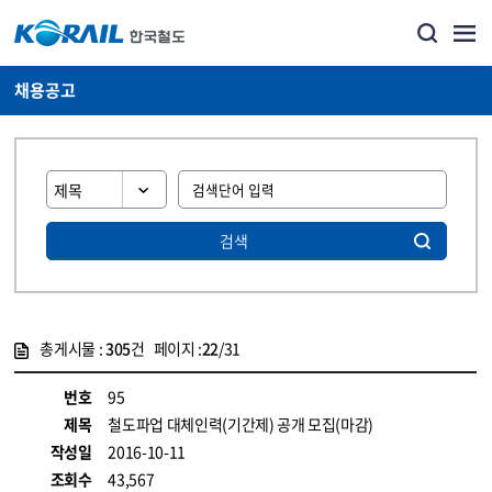
채용공고
검색
총게시물 :
305
건 페이지 :
22
/31
게시물 목록
코레일소개_경영공시_채용공고 목록 - 정보 제공
번호
95
제목
철도파업 대체인력(기간제) 공개 모집(마감)
작성일
2016-10-11
조회수
43,567