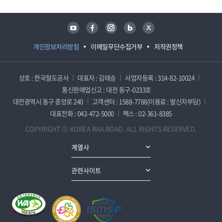
유튜브
페이스북
인스타그램
블로그
트위터
개인정보처리방침
이메일무단수집거부
저작권정책
상호 : 한국철도공사
대표자 : 김태승
사업자등록 : 314-82-10024
통신판매업신고 : 대전 동구-0233호
대전광역시 동구 중앙로 240
고객센터 : 1588-7788(이용료 : 발신자부담)
대표전화 : 042-472-5000
팩스 : 02-361-8385
COPYRIGHT ⓒ KOREA RAILROAD. ALL RIGHTS RESERVED.
계열사
관련사이트