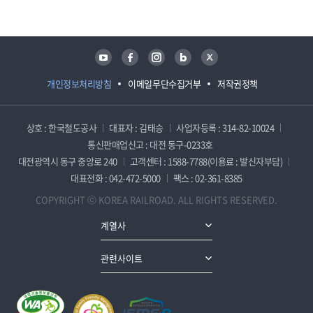
유튜브
페이스북
인스타그램
블로그
트위터
개인정보처리방침
이메일무단수집거부
저작권정책
상호 : 한국철도공사
대표자 : 김태승
사업자등록 : 314-82-10024
통신판매업신고 : 대전 동구-0233호
대전광역시 동구 중앙로 240
고객센터 : 1588-7788(이용료 : 발신자부담)
대표전화 : 042-472-5000
팩스 : 02-361-8385
COPYRIGHT ⓒ KOREA RAILROAD. ALL RIGHTS RESERVED.
계열사
관련사이트