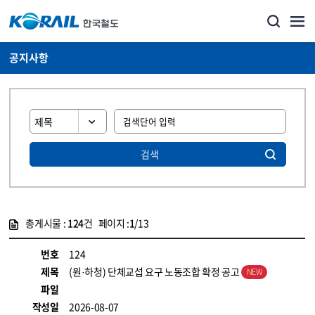
공지사항
검색
총게시물 :
124
건 페이지 :
1
/13
게시물 목록
뉴스·홍보_공지사항 목록 - 정보 제공
번호
124
제목
(원·하청) 단체교섭 요구 노동조합 확정 공고
파일
작성일
2026-08-07