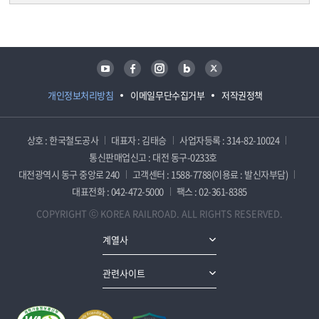
담당자 정보
담당자 정보
유튜브
페이스북
인스타그램
블로그
트위터
개인정보처리방침
이메일무단수집거부
저작권정책
상호 : 한국철도공사
대표자 : 김태승
사업자등록 : 314-82-10024
통신판매업신고 : 대전 동구-0233호
대전광역시 동구 중앙로 240
고객센터 : 1588-7788(이용료 : 발신자부담)
대표전화 : 042-472-5000
팩스 : 02-361-8385
COPYRIGHT ⓒ KOREA RAILROAD. ALL RIGHTS RESERVED.
계열사
관련사이트