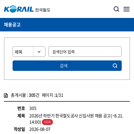
채용공고
검색
총게시물 :
305
건 페이지 :
1
/31
게시물 목록
코레일소개_경영공시_채용공고 목록 - 정보 제공
번호
305
제목
2026년 하반기 한국철도공사 신입사원 채용 공고(~8.21.
14:00)
작성일
2026-08-07