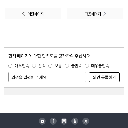
이전 페이지
다음 페이지
현재 페이지에 대한 만족도를 평가하여 주십시오.
콘텐츠 만족도 조사
만족도 조사
매우만족
만족
보통
불만족
매우불만족
담당자 정보
담당자 정보
유튜브
페이스북
인스타그램
블로그
트위터