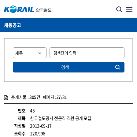
채용공고
검색
총게시물 :
305
건 페이지 :
27
/31
게시물 목록
코레일소개_경영공시_채용공고 목록 - 정보 제공
번호
45
제목
한국철도공사 전문직 직원 공개 모집
작성일
2013-09-17
조회수
120,996