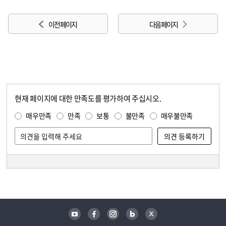
이전 페이지
다음 페이지
현재 페이지에 대한 만족도를 평가하여 주십시오.
콘텐츠 만족도 조사
만족도 조사
매우만족
만족
보통
불만족
매우불만족
담당자 정보
담당자 정보
유튜브
페이스북
인스타그램
블로그
트위터