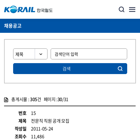
채용공고
검색
총게시물 :
305
건 페이지 :
30
/31
게시물 목록
코레일소개_경영공시_채용공고 목록 - 정보 제공
번호
15
제목
전문직 직원 공개 모집
작성일
2011-05-24
조회수
11,486