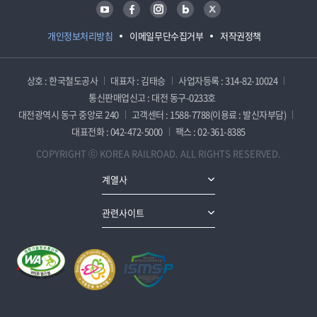
유튜브
페이스북
인스타그램
블로그
트위터
개인정보처리방침
이메일무단수집거부
저작권정책
상호 : 한국철도공사
대표자 : 김태승
사업자등록 : 314-82-10024
통신판매업신고 : 대전 동구-0233호
대전광역시 동구 중앙로 240
고객센터 : 1588-7788(이용료 : 발신자부담)
대표전화 : 042-472-5000
팩스 : 02-361-8385
COPYRIGHT ⓒ KOREA RAILROAD. ALL RIGHTS RESERVED.
계열사
관련사이트