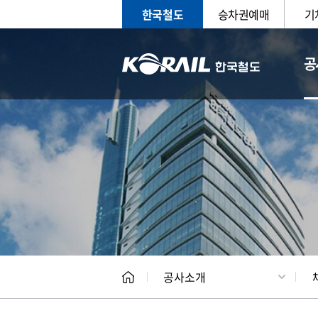
한국철도
승차권예매
기
공
CEO
일반현
공사소개