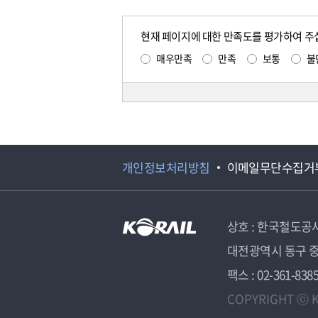
현재 페이지에 대한 만족도를 평가하여 주
매우만족
만족
보통
불
개인정보처리방침
이메일무단수집거
상호 : 한국철도공
대전광역시 동구 중
팩스 : 02-361-838
COPYRIGHT ⓒ K