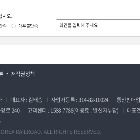
십시오.
만족
매우불만족
부
저작권정책
사
대표자 : 김태승
사업자등록 : 314-82-10024
통신판매업신
앙로 240
고객센터 : 1588-7788(이용료 : 발신자부담)
대표전화
5
OREA RAILROAD. ALL RIGHTS RESERVED.