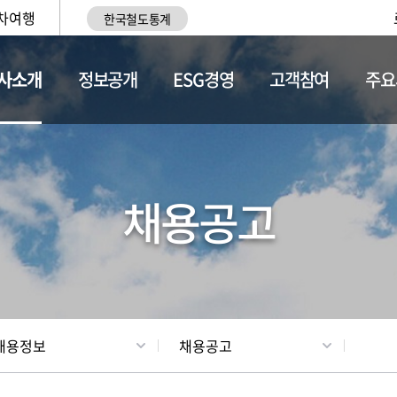
차여행
한국철도통계
사소개
정보공개
ESG경영
고객참여
주요
황
조직현황
채용정보
채용공고
채용정보
채용공고