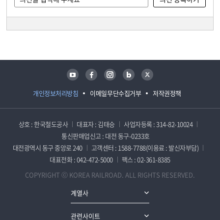
담당자 정보
담당자 정보
유튜브
페이스북
인스타그램
블로그
트위터
개인정보처리방침
이메일무단수집거부
저작권정책
상호 : 한국철도공사
대표자 : 김태승
사업자등록 : 314-82-10024
통신판매업신고 : 대전 동구-0233호
대전광역시 동구 중앙로 240
고객센터 : 1588-7788(이용료 : 발신자부담)
대표전화 : 042-472-5000
팩스 : 02-361-8385
COPYRIGHT ⓒ KOREA RAILROAD. ALL RIGHTS RESERVED.
계열사
관련사이트