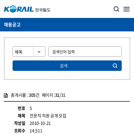
채용공고
검색
총게시물 :
305
건 페이지 :
31
/31
게시물 목록
코레일소개_경영공시_채용공고 목록 - 정보 제공
번호
5
제목
전문직 직원 공개 모집
작성일
2010-10-21
조회수
14,511