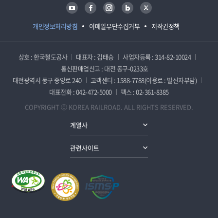
유튜브
페이스북
인스타그램
블로그
트위터
개인정보처리방침
이메일무단수집거부
저작권정책
상호 : 한국철도공사
대표자 : 김태승
사업자등록 : 314-82-10024
통신판매업신고 : 대전 동구-0233호
대전광역시 동구 중앙로 240
고객센터 : 1588-7788(이용료 : 발신자부담)
대표전화 : 042-472-5000
팩스 : 02-361-8385
COPYRIGHT ⓒ KOREA RAILROAD. ALL RIGHTS RESERVED.
계열사
관련사이트