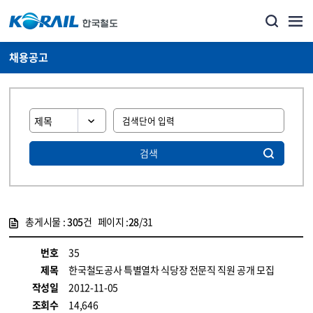
채용공고
검색
총게시물 :
305
건 페이지 :
28
/31
게시물 목록
코레일소개_경영공시_채용공고 목록 - 정보 제공
번호
35
제목
한국철도공사 특별열차 식당장 전문직 직원 공개 모집
작성일
2012-11-05
조회수
14,646