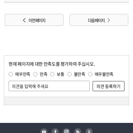
이전 페이지
다음 페이지
현재 페이지에 대한 만족도를 평가하여 주십시오.
콘텐츠 만족도 조사
만족도 조사
매우만족
만족
보통
불만족
매우불만족
담당자 정보
담당자 정보
유튜브
페이스북
인스타그램
블로그
트위터