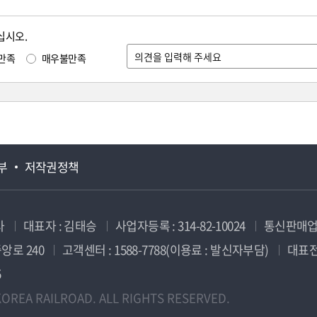
십시오.
만족
매우불만족
부
저작권정책
사
대표자 : 김태승
사업자등록 : 314-82-10024
통신판매업신
앙로 240
고객센터 : 1588-7788(이용료 : 발신자부담)
대표전화
5
OREA RAILROAD. ALL RIGHTS RESERVED.