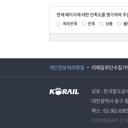
현재 페이지에 대한 만족도를 평가하여 주
매우만족
만족
보통
불
개인정보처리방침
이메일무단수집거
상호 : 한국철도공
대전광역시 동구 중
팩스 : 02-361-838
COPYRIGHT ⓒ K