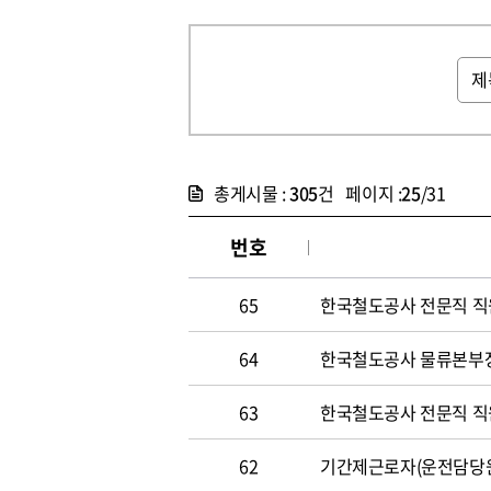
총게시물 :
305
건 페이지 :
25
/31
번호
65
한국철도공사 전문직 직원 
64
한국철도공사 물류본부장 
63
한국철도공사 전문직 직원 
62
기간제근로자(운전담당원) 