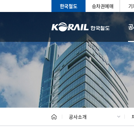
한국철도
승차권예매
기
공
CEO
일반현
공사소개