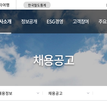
차여행
한국철도통계
사소개
정보공개
ESG경영
고객참여
주요
황
조직현황
채용정보
채용공고
채용정보
채용공고