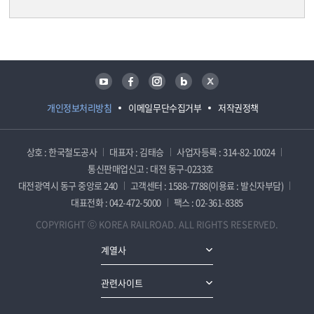
담당자 정보
담당자 정보
유튜브
페이스북
인스타그램
블로그
트위터
개인정보처리방침
이메일무단수집거부
저작권정책
상호 : 한국철도공사
대표자 : 김태승
사업자등록 : 314-82-10024
통신판매업신고 : 대전 동구-0233호
대전광역시 동구 중앙로 240
고객센터 : 1588-7788(이용료 : 발신자부담)
대표전화 : 042-472-5000
팩스 : 02-361-8385
COPYRIGHT ⓒ KOREA RAILROAD. ALL RIGHTS RESERVED.
계열사
관련사이트