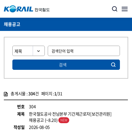
채용공고
검색
총게시물 :
304
건 페이지 :
1
/31
게시물 목록
코레일소개_경영공시_채용공고 목록 - 정보 제공
번호
304
제목
한국철도공사 전남본부 기간제근로자[보건관리원]
채용공고 (~8.20)
작성일
2026-08-05