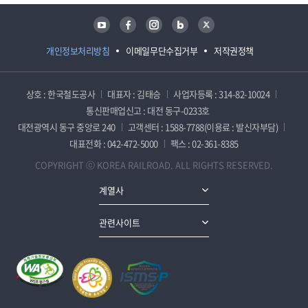
유튜브
페이스북
인스타그램
블로그
트위터
개인정보처리방침
이메일무단수집거부
저작권정책
상호 : 한국철도공사
대표자 : 김태승
사업자등록 : 314-82-10024
통신판매업신고 : 대전 동구-0233호
대전광역시 동구 중앙로 240
고객센터 : 1588-7788(이용료 : 발신자부담)
대표전화 : 042-472-5000
팩스 : 02-361-8385
COPYRIGHT ⓒ KOREA RAILROAD. ALL RIGHTS RESERVED.
계열사
관련사이트