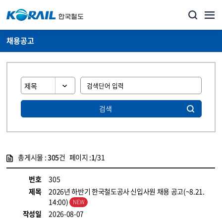
채용공고
검색
총게시물 :
305
건 페이지 :
1
/31
게시물 목록
코레일소개_경영공시_채용공고 목록 - 정보 제공
번호
305
제목
2026년 하반기 한국철도공사 신입사원 채용 공고(~8.21.
14:00)
작성일
2026-08-07