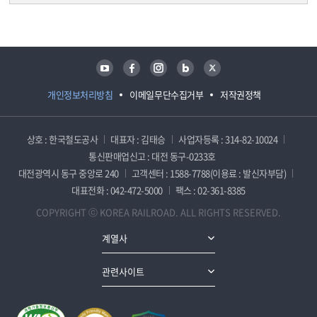
담당자 정보
담당자 정보
유튜브
페이스북
인스타그램
블로그
트위터
개인정보처리방침
이메일무단수집거부
저작권정책
상호 : 한국철도공사
대표자 : 김태승
사업자등록 : 314-82-10024
통신판매업신고 : 대전 동구-0233호
대전광역시 동구 중앙로 240
고객센터 : 1588-7788(이용료 : 발신자부담)
대표전화 : 042-472-5000
팩스 : 02-361-8385
COPYRIGHT ⓒ KOREA RAILROAD. ALL RIGHTS RESERVED.
계열사
관련사이트