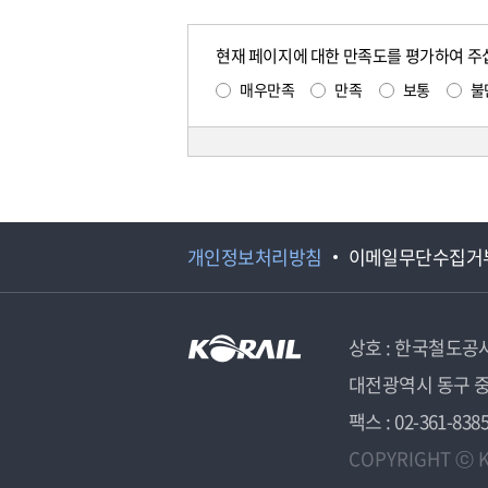
현재 페이지에 대한 만족도를 평가하여 주
매우만족
만족
보통
불
개인정보처리방침
이메일무단수집거
상호 : 한국철도공
대전광역시 동구 중
팩스 : 02-361-838
COPYRIGHT ⓒ K