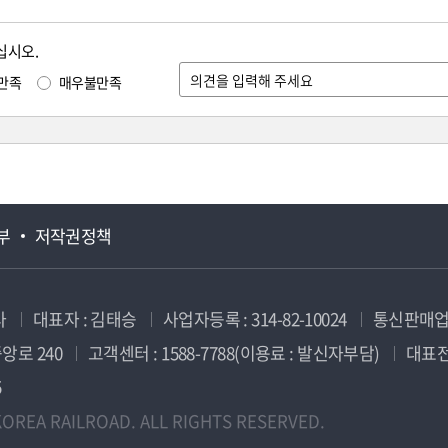
십시오.
만족
매우불만족
부
저작권정책
사
대표자 : 김태승
사업자등록 : 314-82-10024
통신판매업신
앙로 240
고객센터 : 1588-7788(이용료 : 발신자부담)
대표전화
5
OREA RAILROAD. ALL RIGHTS RESERVED.