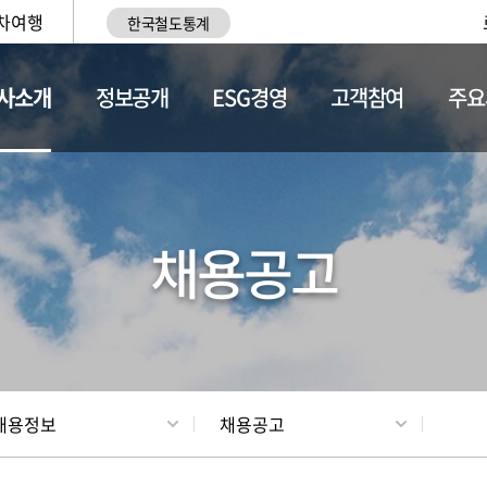
차여행
한국철도통계
사소개
정보공개
ESG경영
고객참여
주요
황
조직현황
채용정보
채용공고
채용정보
채용공고