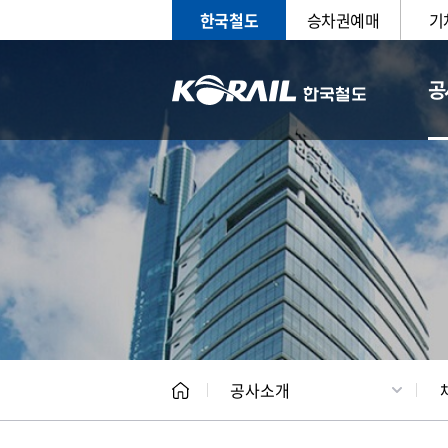
한국철도
승차권예매
기
공
CEO
일반현
공사소개