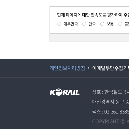
현재 페이지에 대한 만족도를 평가하여 주
매우만족
만족
보통
불
개인정보처리방침
이메일무단수집거
상호 : 한국철도공
대전광역시 동구 중
팩스 : 02-361-838
COPYRIGHT ⓒ K