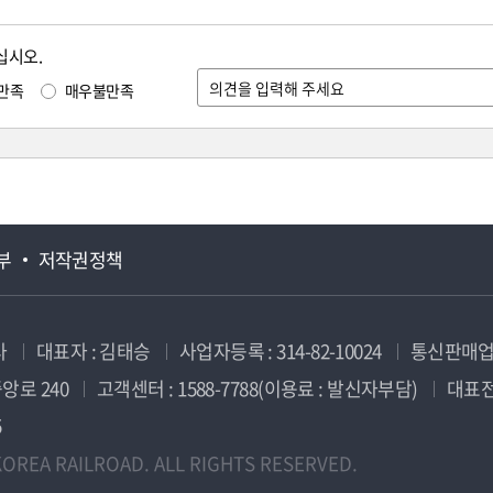
십시오.
만족
매우불만족
부
저작권정책
사
대표자 : 김태승
사업자등록 : 314-82-10024
통신판매업신
앙로 240
고객센터 : 1588-7788(이용료 : 발신자부담)
대표전화
5
OREA RAILROAD. ALL RIGHTS RESERVED.