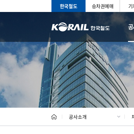
한국철도
승차권예매
기
공
CEO
일반현
공사소개