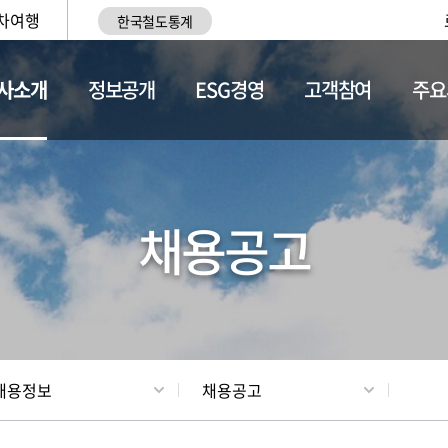
차여행
한국철도통계
사소개
정보공개
ESG경영
고객참여
주요
황
조직현황
채용정보
채용공고
채용정보
채용공고