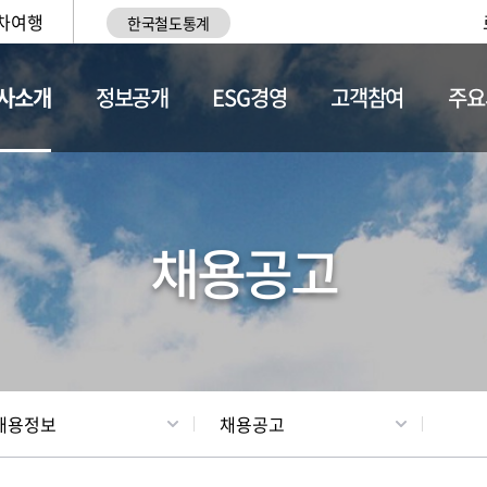
차여행
한국철도통계
사소개
정보공개
ESG경영
고객참여
주요
황
조직현황
채용정보
채용공고
채용정보
채용공고