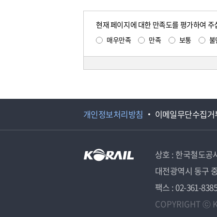
현재 페이지에 대한 만족도를 평가하여 주
매우만족
만족
보통
불
개인정보처리방침
이메일무단수집거
상호 : 한국철도공
대전광역시 동구 중
팩스 : 02-361-838
COPYRIGHT ⓒ K