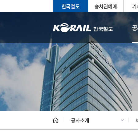
한국철도
승차권예매
기
공
CEO
일반현
공사소개