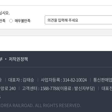
십시오.
만족
매우불만족
부
저작권정책
사
대표자 : 김태승
사업자등록 : 314-82-10024
통신판매업신
앙로 240
고객센터 : 1588-7788(이용료 : 발신자부담)
대표전화
5
OREA RAILROAD. ALL RIGHTS RESERVED.