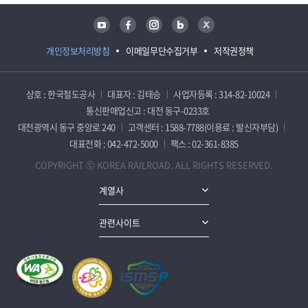
유튜브
페이스북
인스타그램
블로그
트위터
개인정보처리방침
이메일무단수집거부
저작권정책
상호 : 한국철도공사
대표자 : 김태승
사업자등록 : 314-82-10024
통신판매업신고 : 대전 동구-0233호
대전광역시 동구 중앙로 240
고객센터 : 1588-7788(이용료 : 발신자부담)
대표전화 : 042-472-5000
팩스 : 02-361-8385
COPYRIGHT ⓒ KOREA RAILROAD. ALL RIGHTS RESERVED.
계열사
관련사이트