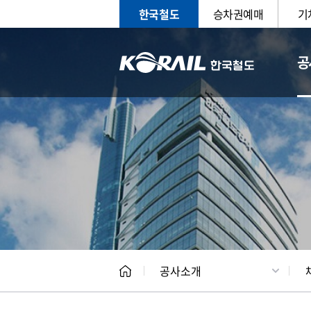
한국철도
승차권예매
기
공
CEO
일반현
공사소개