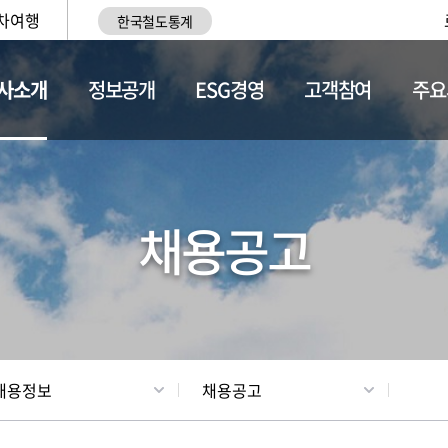
차여행
한국철도통계
사소개
정보공개
ESG경영
고객참여
주요
황
조직현황
채용정보
채용공고
채용정보
채용공고