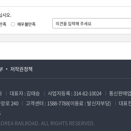
십시오.
만족
매우불만족
부
저작권정책
사
대표자 : 김태승
사업자등록 : 314-82-10024
통신판매업신
앙로 240
고객센터 : 1588-7788(이용료 : 발신자부담)
대표전화
5
OREA RAILROAD. ALL RIGHTS RESERVED.