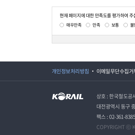
현재 페이지에 대한 만족도를 평가하여 주
매우만족
만족
보통
불
개인정보처리방침
이메일무단수집거
상호 : 한국철도공
대전광역시 동구 중
팩스 : 02-361-838
COPYRIGHT ⓒ K