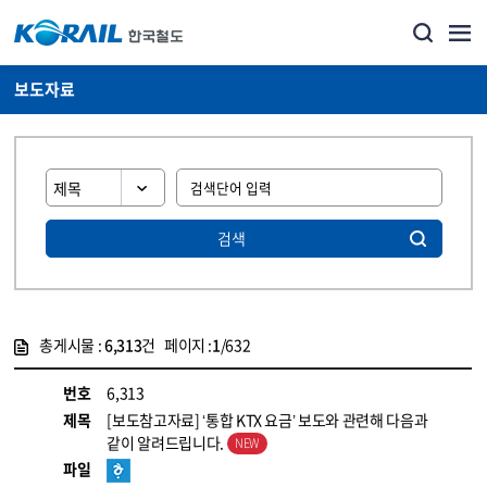
보도자료
검색
총게시물 :
6,313
건 페이지 :
1
/632
게시물 목록
뉴스·홍보_보도자료 목록 - 정보 제공
번호
6,313
제목
[보도참고자료] ‘통합 KTX 요금’ 보도와 관련해 다음과
같이 알려드립니다.
파일