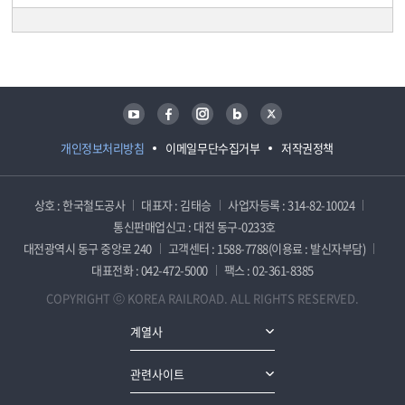
담당자 정보
담당자 정보
유튜브
페이스북
인스타그램
블로그
트위터
개인정보처리방침
이메일무단수집거부
저작권정책
상호 : 한국철도공사
대표자 : 김태승
사업자등록 : 314-82-10024
통신판매업신고 : 대전 동구-0233호
대전광역시 동구 중앙로 240
고객센터 : 1588-7788(이용료 : 발신자부담)
대표전화 : 042-472-5000
팩스 : 02-361-8385
COPYRIGHT ⓒ KOREA RAILROAD. ALL RIGHTS RESERVED.
계열사
관련사이트