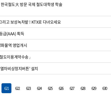
생, 한국철도大 방문 국제 철도대학생 학술
 그리고 보성녹차밭 ! KTX로 다녀오세요
급(AAA) 획득
장성화물역 영업개시
「철도이용계약수송」
'열차비상정지버튼' 설치
621
622
623
624
625
626
627
628
629
630