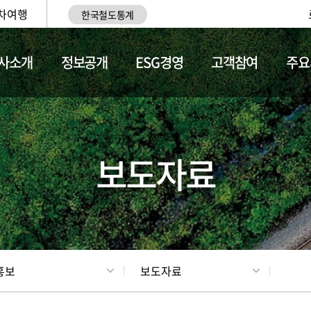
차여행
한국철도통계
사소개
정보공개
ESG경영
고객참여
주요
업
갤러리
기차소개
보도자료
홍보
보도자료