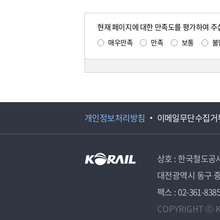
현재 페이지에 대한 만족도를 평가하여 주
매우만족
만족
보통
불
개인정보처리방침
이메일무단수집거
상호 : 한국철도공
대전광역시 동구 중
팩스 : 02-361-838
COPYRIGHT ⓒ K