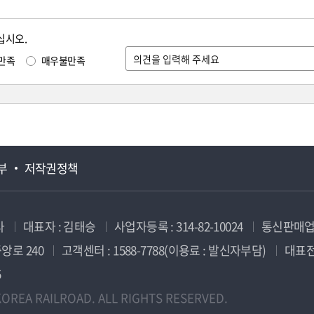
십시오.
만족
매우불만족
부
저작권정책
사
대표자 : 김태승
사업자등록 : 314-82-10024
통신판매업신
앙로 240
고객센터 : 1588-7788(이용료 : 발신자부담)
대표전화
5
OREA RAILROAD. ALL RIGHTS RESERVED.