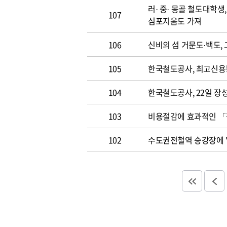
러· 중· 몽골 철도대학
107
심포지움도 가져
106
신비의 섬 거문도·백도,
105
한국철도공사, 최고신용등
104
한국철도공사, 22일 
103
비용절감에 효과적인 
102
수도권전철역 승강장에 