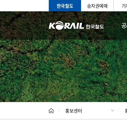
한국철도
승차권예매
기
공
홍보
문화사
홍보센터