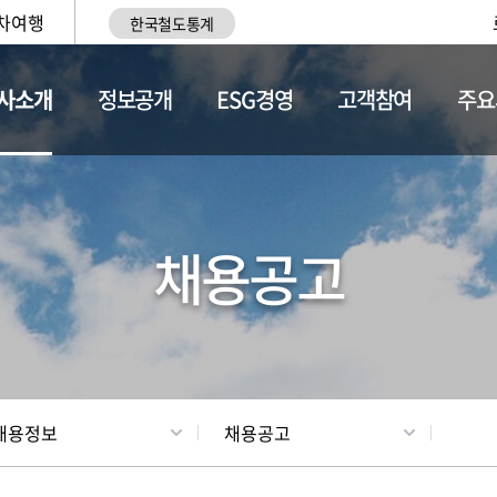
차여행
한국철도통계
사소개
정보공개
ESG경영
고객참여
주요
황
조직현황
채용정보
채용공고
채용정보
채용공고