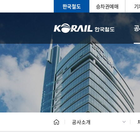
한국철도
승차권예매
기
공
CEO
일반현
공사소개