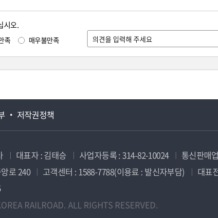
십시오.
만족
매우불만족
부
저작권정책
사
대표자 : 김태승
사업자등록 : 314-82-10024
통신판매업신
앙로 240
고객센터 : 1588-7788(이용료 : 발신자부담)
대표전화
5
OREA RAILROAD. ALL RIGHTS RESERVED.