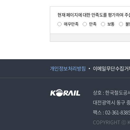
현재 페이지에 대한 만족도를 평가하여 주
매우만족
만족
보통
불
개인정보처리방침
이메일무단수집거
상호 : 한국철도공
대전광역시 동구 중
팩스 : 02-361-838
COPYRIGHT ⓒ K