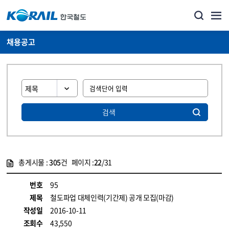
채용공고
검색
총게시물 :
305
건 페이지 :
22
/31
게시물 목록
코레일소개_경영공시_채용공고 목록 - 정보 제공
번호
95
제목
철도파업 대체인력(기간제) 공개 모집(마감)
작성일
2016-10-11
조회수
43,550