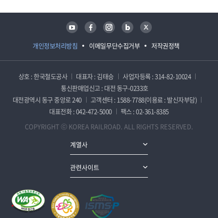
유튜브
페이스북
인스타그램
블로그
트위터
개인정보처리방침
이메일무단수집거부
저작권정책
상호 : 한국철도공사
대표자 : 김태승
사업자등록 : 314-82-10024
통신판매업신고 : 대전 동구-0233호
대전광역시 동구 중앙로 240
고객센터 : 1588-7788(이용료 : 발신자부담)
대표전화 : 042-472-5000
팩스 : 02-361-8385
COPYRIGHT ⓒ KOREA RAILROAD. ALL RIGHTS RESERVED.
계열사
관련사이트