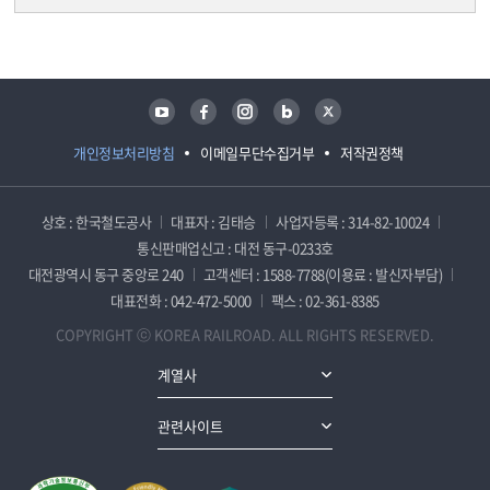
담당자 정보
담당자 정보
유튜브
페이스북
인스타그램
블로그
트위터
개인정보처리방침
이메일무단수집거부
저작권정책
상호 : 한국철도공사
대표자 : 김태승
사업자등록 : 314-82-10024
통신판매업신고 : 대전 동구-0233호
대전광역시 동구 중앙로 240
고객센터 : 1588-7788(이용료 : 발신자부담)
대표전화 : 042-472-5000
팩스 : 02-361-8385
COPYRIGHT ⓒ KOREA RAILROAD. ALL RIGHTS RESERVED.
계열사
관련사이트