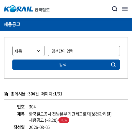
채용공고
검색
총게시물 :
304
건 페이지 :
1
/31
게시물 목록
코레일소개_경영공시_채용공고 목록 - 정보 제공
번호
304
제목
한국철도공사 전남본부 기간제근로자[보건관리원]
채용공고 (~8.20)
작성일
2026-08-05