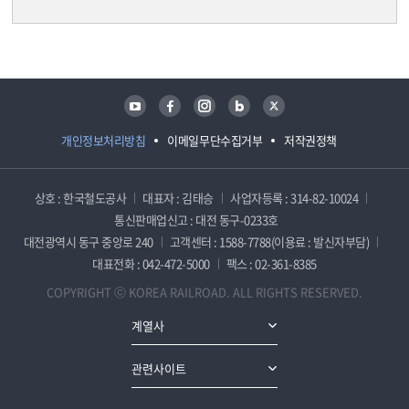
담당자 정보
담당자 정보
유튜브
페이스북
인스타그램
블로그
트위터
개인정보처리방침
이메일무단수집거부
저작권정책
상호 : 한국철도공사
대표자 : 김태승
사업자등록 : 314-82-10024
통신판매업신고 : 대전 동구-0233호
대전광역시 동구 중앙로 240
고객센터 : 1588-7788(이용료 : 발신자부담)
대표전화 : 042-472-5000
팩스 : 02-361-8385
COPYRIGHT ⓒ KOREA RAILROAD. ALL RIGHTS RESERVED.
계열사
관련사이트