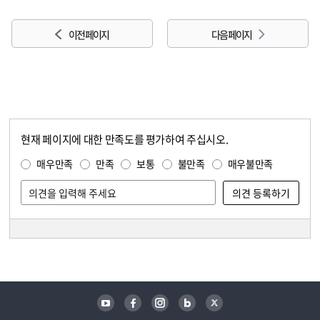
이전 페이지
다음 페이지
현재 페이지에 대한 만족도를 평가하여 주십시오.
콘텐츠 만족도 조사
만족도 조사
매우만족
만족
보통
불만족
매우불만족
담당자 정보
담당자 정보
유튜브
페이스북
인스타그램
블로그
트위터