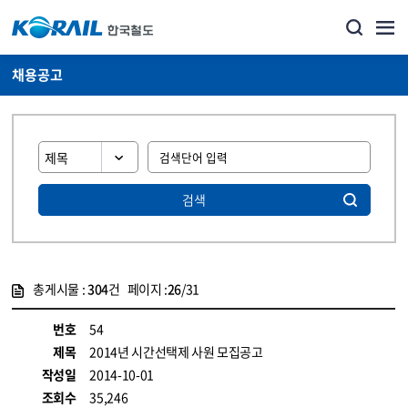
채용공고
검색
총게시물 :
304
건 페이지 :
26
/31
게시물 목록
코레일소개_경영공시_채용공고 목록 - 정보 제공
번호
54
제목
2014년 시간선택제 사원 모집공고
작성일
2014-10-01
조회수
35,246