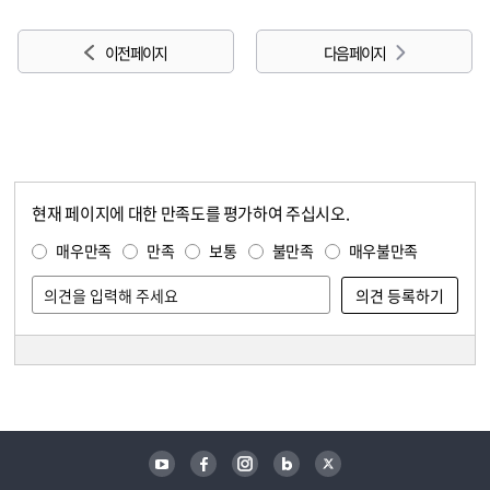
이전 페이지
다음 페이지
현재 페이지에 대한 만족도를 평가하여 주십시오.
콘텐츠 만족도 조사
만족도 조사
매우만족
만족
보통
불만족
매우불만족
담당자 정보
담당자 정보
유튜브
페이스북
인스타그램
블로그
트위터