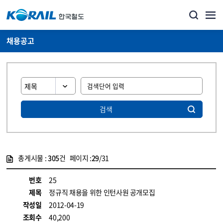
채용공고
검색
총게시물 :
305
건 페이지 :
29
/31
게시물 목록
코레일소개_경영공시_채용공고 목록 - 정보 제공
번호
25
제목
정규직 채용을 위한 인턴사원 공개모집
작성일
2012-04-19
조회수
40,200