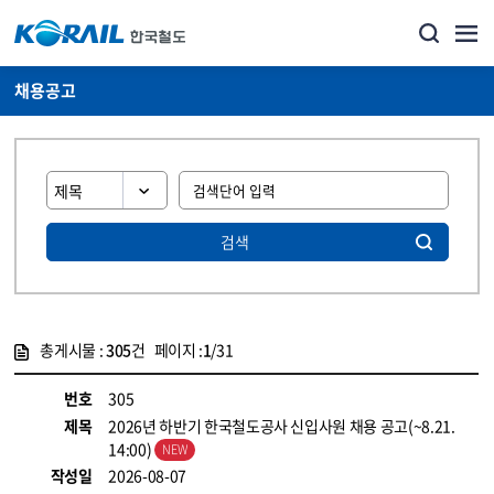
채용공고
검색
총게시물 :
305
건 페이지 :
1
/31
게시물 목록
코레일소개_경영공시_채용공고 목록 - 정보 제공
번호
305
제목
2026년 하반기 한국철도공사 신입사원 채용 공고(~8.21.
14:00)
작성일
2026-08-07