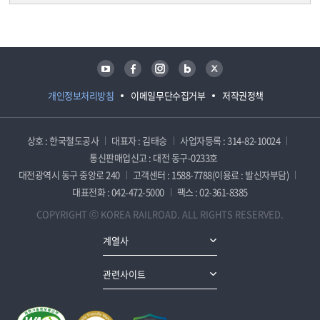
담당자 정보
담당자 정보
유튜브
페이스북
인스타그램
블로그
트위터
개인정보처리방침
이메일무단수집거부
저작권정책
상호 : 한국철도공사
대표자 : 김태승
사업자등록 : 314-82-10024
통신판매업신고 : 대전 동구-0233호
대전광역시 동구 중앙로 240
고객센터 : 1588-7788(이용료 : 발신자부담)
대표전화 : 042-472-5000
팩스 : 02-361-8385
COPYRIGHT ⓒ KOREA RAILROAD. ALL RIGHTS RESERVED.
계열사
관련사이트