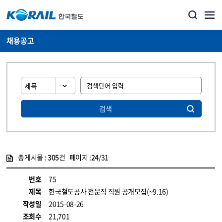
채용공고
검색
총게시물 :
305
건 페이지 :
24
/31
게시물 목록
코레일소개_경영공시_채용공고 목록 - 정보 제공
번호
75
제목
한국철도공사 전문직 직원 공개모집(~9.16)
작성일
2015-08-26
조회수
21,701