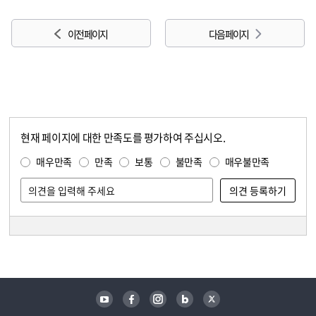
이전 페이지
다음 페이지
현재 페이지에 대한 만족도를 평가하여 주십시오.
콘텐츠 만족도 조사
만족도 조사
매우만족
만족
보통
불만족
매우불만족
담당자 정보
담당자 정보
유튜브
페이스북
인스타그램
블로그
트위터