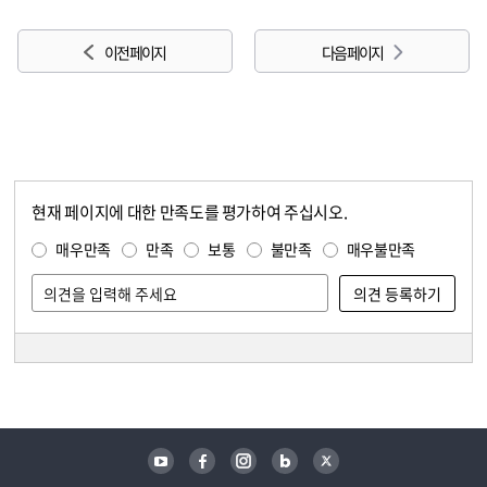
이전 페이지
다음 페이지
현재 페이지에 대한 만족도를 평가하여 주십시오.
콘텐츠 만족도 조사
만족도 조사
매우만족
만족
보통
불만족
매우불만족
담당자 정보
담당자 정보
유튜브
페이스북
인스타그램
블로그
트위터