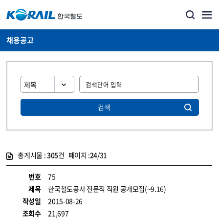
채용공고
검색
총게시물 :
305
건 페이지 :
24
/31
게시물 목록
코레일소개_경영공시_채용공고 목록 - 정보 제공
번호
75
제목
한국철도공사 전문직 직원 공개모집(~9.16)
작성일
2015-08-26
조회수
21,697