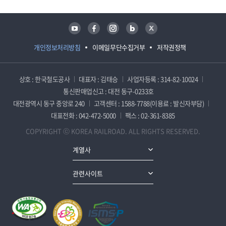
유튜브
페이스북
인스타그램
블로그
트위터
개인정보처리방침
이메일무단수집거부
저작권정책
상호 : 한국철도공사
대표자 : 김태승
사업자등록 : 314-82-10024
통신판매업신고 : 대전 동구-0233호
대전광역시 동구 중앙로 240
고객센터 : 1588-7788(이용료 : 발신자부담)
대표전화 : 042-472-5000
팩스 : 02-361-8385
COPYRIGHT ⓒ KOREA RAILROAD. ALL RIGHTS RESERVED.
계열사
관련사이트