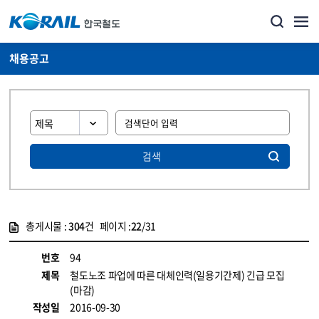
채용공고
검색
총게시물 :
304
건 페이지 :
22
/31
게시물 목록
코레일소개_경영공시_채용공고 목록 - 정보 제공
번호
94
제목
철도노조 파업에 따른 대체인력(일용기간제) 긴급 모집
(마감)
작성일
2016-09-30