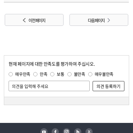
이전 페이지
다음 페이지
현재 페이지에 대한 만족도를 평가하여 주십시오.
콘텐츠 만족도 조사
만족도 조사
매우만족
만족
보통
불만족
매우불만족
담당자 정보
담당자 정보
유튜브
페이스북
인스타그램
블로그
트위터