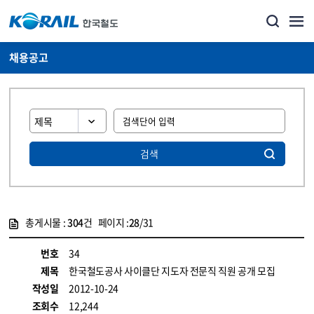
채용공고
검색
총게시물 :
304
건 페이지 :
28
/31
게시물 목록
코레일소개_경영공시_채용공고 목록 - 정보 제공
번호
34
제목
한국철도공사 사이클단 지도자 전문직 직원 공개 모집
작성일
2012-10-24
조회수
12,244