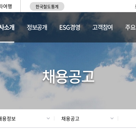
차여행
한국철도통계
사소개
정보공개
ESG경영
고객참여
주요
황
조직현황
채용정보
채용공고
채용정보
채용공고