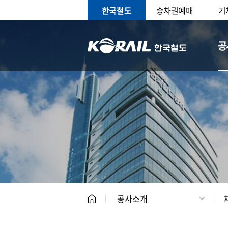
한국철도
승차권예매
기
공
CEO
일반현
공사소개