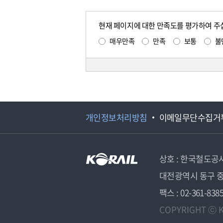
현재 페이지에 대한 만족도를 평가하여 주
매우만족
만족
보통
불
개인정보처리방침
이메일무단수집거
상호 : 한국철도공
대전광역시 동구 중
팩스 : 02-361-838
COPYRIGHT ⓒ K