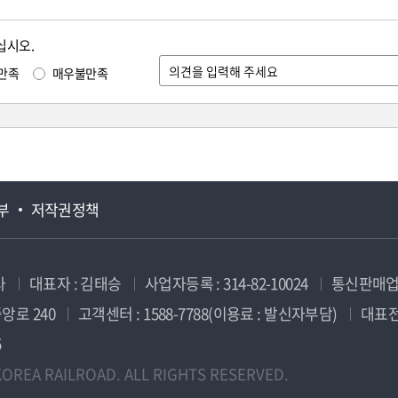
십시오.
만족
매우불만족
부
저작권정책
사
대표자 : 김태승
사업자등록 : 314-82-10024
통신판매업신
앙로 240
고객센터 : 1588-7788(이용료 : 발신자부담)
대표전화
5
OREA RAILROAD. ALL RIGHTS RESERVED.