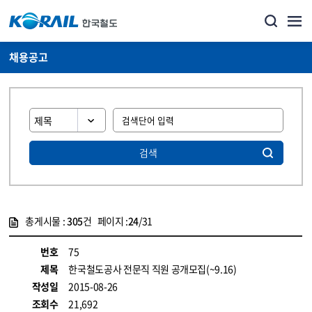
채용공고
검색
총게시물 :
305
건 페이지 :
24
/31
게시물 목록
코레일소개_경영공시_채용공고 목록 - 정보 제공
번호
75
제목
한국철도공사 전문직 직원 공개모집(~9.16)
작성일
2015-08-26
조회수
21,692