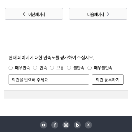
이전 페이지
다음 페이지
현재 페이지에 대한 만족도를 평가하여 주십시오.
콘텐츠 만족도 조사
만족도 조사
매우만족
만족
보통
불만족
매우불만족
담당자 정보
담당자 정보
유튜브
페이스북
인스타그램
블로그
트위터