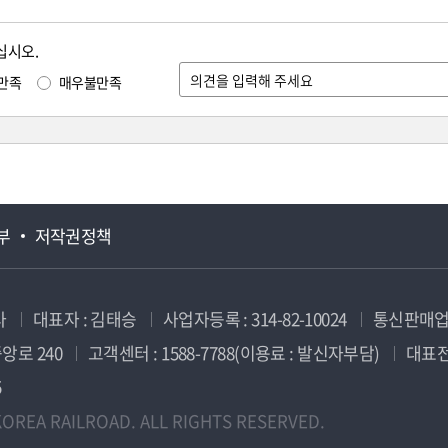
십시오.
만족
매우불만족
부
저작권정책
사
대표자 : 김태승
사업자등록 : 314-82-10024
통신판매업신
앙로 240
고객센터 : 1588-7788(이용료 : 발신자부담)
대표전화
5
OREA RAILROAD. ALL RIGHTS RESERVED.