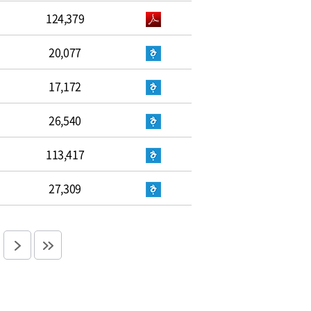
124,379
20,077
17,172
26,540
113,417
27,309