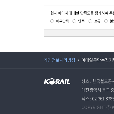
현재 페이지에 대한 만족도를 평가하여 주
매우만족
만족
보통
불
개인정보처리방침
이메일무단수집거
상호 : 한국철도공
대전광역시 동구 중
팩스 : 02-361-838
COPYRIGHT ⓒ K