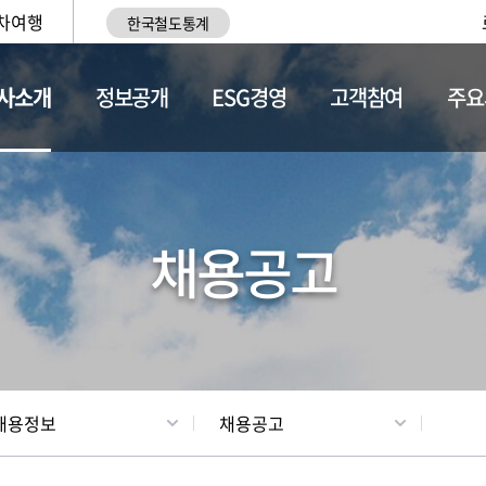
차여행
한국철도통계
사소개
정보공개
ESG경영
고객참여
주요
황
조직현황
채용정보
채용공고
채용정보
채용공고