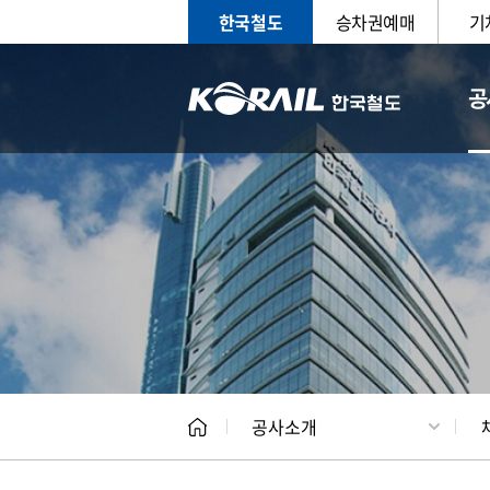
한국철도
승차권예매
기
공
CEO
일반현
공사소개