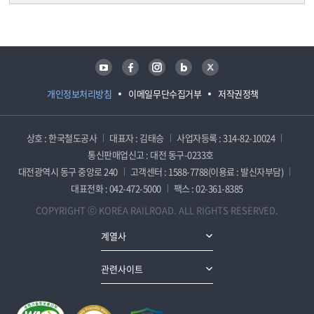
담당자 정보
담당자 정보
유튜브
페이스북
인스타그램
블로그
트위터
개인정보처리방침
이메일무단수집거부
저작권정책
상호 : 한국철도공사
대표자 : 김태승
사업자등록 : 314-82-10024
통신판매업신고 : 대전 동구-0233호
대전광역시 동구 중앙로 240
고객센터 : 1588-7788(이용료 : 발신자부담)
대표전화 : 042-472-5000
팩스 : 02-361-8385
COPYRIGHT ⓒ KOREA RAILROAD. ALL RIGHTS RESERVED.
계열사
관련사이트