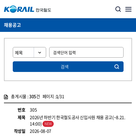
채용공고
검색
총게시물 :
305
건 페이지 :
1
/31
게시물 목록
코레일소개_경영공시_채용공고 목록 - 정보 제공
번호
305
제목
2026년 하반기 한국철도공사 신입사원 채용 공고(~8.21.
14:00)
작성일
2026-08-07