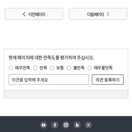
이전 페이지
다음 페이지
현재 페이지에 대한 만족도를 평가하여 주십시오.
콘텐츠 만족도 조사
만족도 조사
매우만족
만족
보통
불만족
매우불만족
담당자 정보
담당자 정보
유튜브
페이스북
인스타그램
블로그
트위터