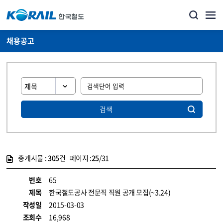
채용공고
검색
총게시물 :
305
건 페이지 :
25
/31
게시물 목록
코레일소개_경영공시_채용공고 목록 - 정보 제공
번호
65
제목
한국철도공사 전문직 직원 공개 모집(~3.24)
작성일
2015-03-03
조회수
16,968