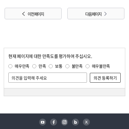
이전 페이지
다음 페이지
현재 페이지에 대한 만족도를 평가하여 주십시오.
콘텐츠 만족도 조사
만족도 조사
매우만족
만족
보통
불만족
매우불만족
담당자 정보
담당자 정보
유튜브
페이스북
인스타그램
블로그
트위터